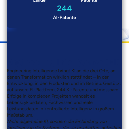
Länder
Patente
244
AI-Patente
Engineering Intelligence (EI)
Engineering Intelligence bringt KI an die drei Orte, an
denen Transformation wirklich stattfindet – in der
Entwicklung, in den Produkten und im Betrieb. Gestützt
auf unsere EI-Plattform, 244 KI-Patente und messbare
Erfolge in komplexen Projekten wandelt es
Lebenszyklusdaten, Fachwissen und reale
Leistungsdaten in kontrollierte Intelligenz in großem
Maßstab um.
Nicht allgemeine KI, sondern die Einbindung von
Intelligenz in die Systeme, die sie erschaffen, antreiben