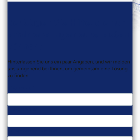
Benötigen Sie Hilfe, die nur
erfahrene Ingenieure leisten
können?
Hinterlassen Sie uns ein paar Angaben, und wir melden
uns umgehend bei Ihnen, um gemeinsam eine Lösung
zu finden.
Vorname
Nachname
Geschäftliche E-Mail