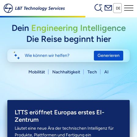
Header (Secon
Zum Hauptinhalt springen
DE
Dein
Engineering Intelligence
Die Reise beginnt hier
Generieren
Mobilität
Nachhaltigkeit
Tech
AI
LTTS geht eine Partnerschaft mit
Einführung von LTTS Ainfonix™
LTTS eröffnet Europas erstes EI-
Anthropic ein
Zentrum
KI-Plattform, die technische Artefakte in technische
Erkenntnisse umwandelt
Einsatz von „Engineering Intelligence“ auf Basis von
Läutet eine neue Ära der technischen Intelligenz für
Claude zur Beschleunigung der Produktentwicklung und
Produkte, Plattformen und Fertigung ein