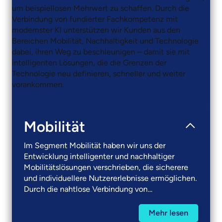
um beispiellosen Mehrwert zu schaffen. Durch die
Verbindung von fundierter Fachkompetenz mit
modernster KI unterstützen wir Kunden aus den
Bereichen Mobilität, Nachhaltigkeit und Technologie
dabei, ihren Weg zu beschleunigen – damit sie mit
intelligenten Lösungen, die die Grenzen der
Technologie neu definieren, schneller und weiter
vorankommen.​
Mobilität
Im Segment Mobilität haben wir uns der
Entwicklung intelligenter und nachhaltiger
Mobilitätslösungen verschrieben, die sicherere
und individuellere Nutzererlebnisse ermöglichen.
Durch die nahtlose Verbindung von
Digitaltechnik, KI und Maschinenbau liefern wir
innovative Lösungen, die den Transport von
Mehr lesen
Gütern und Personen neu definieren. Unser