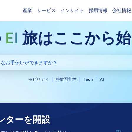
産業
サービス
インサイト
採用情報
会社情報
Header (Main)
の
EI
旅はここから始
モビリティ
持続可能性
Tech
AI
提携
発売
センターを開設