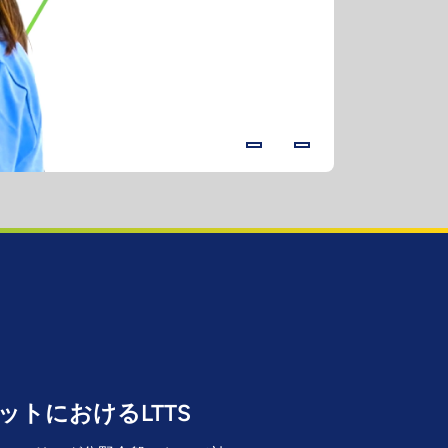
マティア
現場責任者、 
動画を見
ットにおけるLTTS