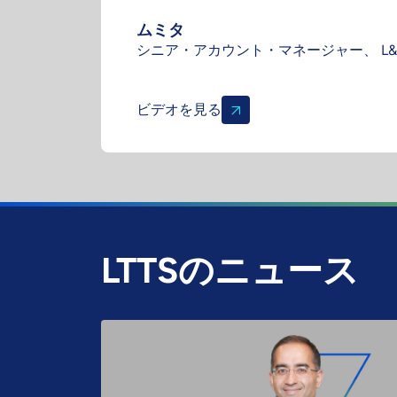
モニカ
マネージャー - 戦略的イニシアチブ担当、 L&T
Services
ビデオを見る
LTTSのニュース
免