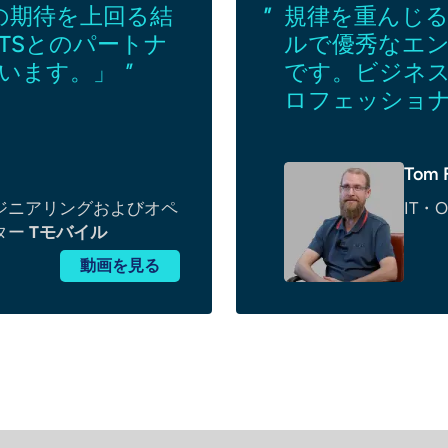
ちの期待を上回る結
規律を重んじ
TSとのパートナ
ルで優秀なエ
います。」
"
です。ビジネ
ロフェッショ
Tom 
ジニアリングおよびオペ
IT
ター
Tモバイル
動画を見る