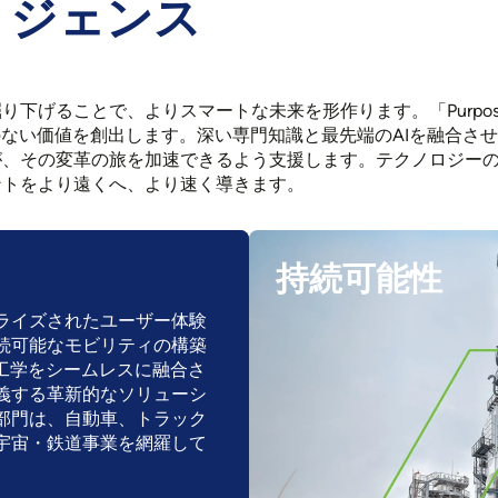
リジェンス
とで、よりスマートな未来を形作ります。「Purposeful. Agi
のない価値を創出します。深い専門知識と最先端のAIを融合さ
が、その変革の旅を加速できるよう支援します。テクノロジー
トをより遠くへ、より速く導きます。​
持続可能性
ライズされたユーザー体験
続可能なモビリティの構築
工学をシームレスに融合さ
義する革新的なソリューシ
部門は、自動車、トラック
宇宙・鉄道事業を網羅して