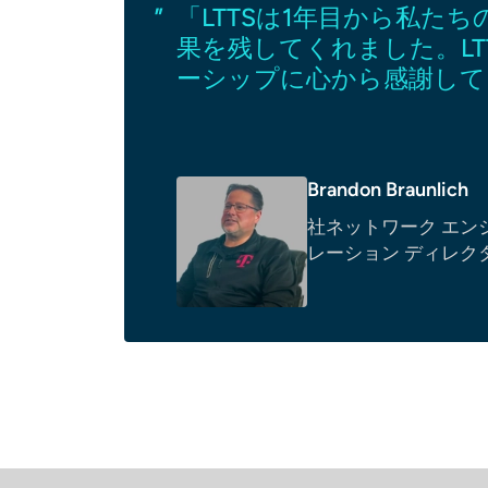
させ、
「LTTSは1年目から私た
なパ
果を残してくれました。LT
ーシップに心から感謝して
Brandon Braunlich
社ネットワーク エン
レーション ディレク
を見る