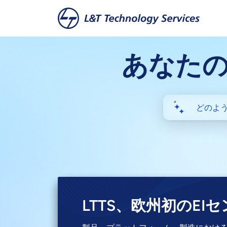
本文へスキップ
あなた
LTTS、Anthropicと
LTTS Ainfonix™の
LTTS、欧州初のEI