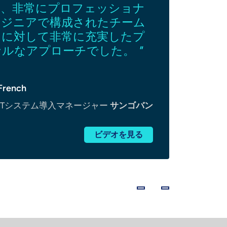
る、非常にプロフェッショナ
L
ンジニアで構成されたチーム
思
スに対して非常に充実したプ
す
ナルなアプローチでした。
"
French
・OTシステム導入マネージャー
サンゴバン
ビデオを見る