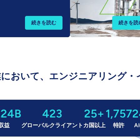
続きを読む
続きを読
業において、エンジニアリング・
.24B
423
25+
1,757
2
収益
グローバルクライアント
カ国以上
特許
A