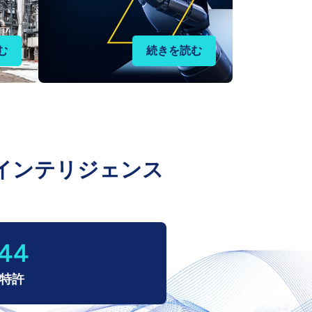
む
続きを読む
インテリジェンス
44
I特許