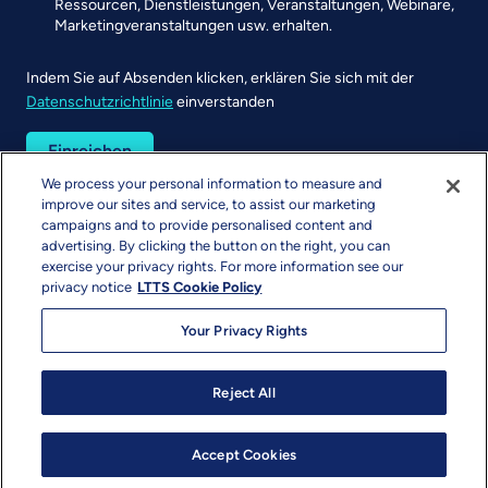
Ressourcen, Dienstleistungen, Veranstaltungen, Webinare,
Marketingveranstaltungen usw. erhalten.
Indem Sie auf Absenden klicken, erklären Sie sich mit der
Datenschutzrichtlinie
einverstanden
UTM
We process your personal information to measure and
improve our sites and service, to assist our marketing
campaigns and to provide personalised content and
advertising. By clicking the button on the right, you can
exercise your privacy rights. For more information see our
privacy notice
LTTS Cookie Policy
Your Privacy Rights
Urheberrecht & Nutzungsbedingungen
Datenschutz
Sitemap
info@ltts.com
Reject All
© 2026 L&T Technology Services Limited. Alle Rechte
vorbehalten.
Accept Cookies