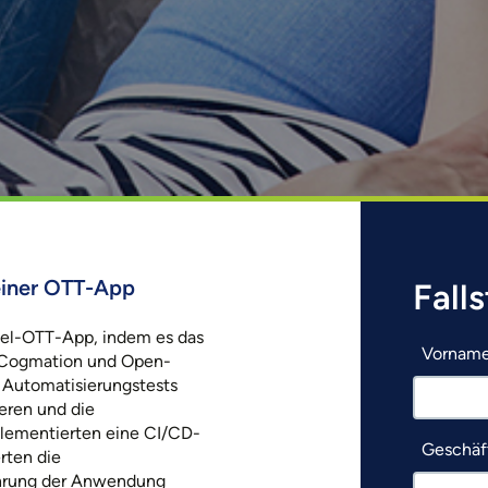
einer OTT-App
Fall
nel-OTT-App, indem es das
Vornam
 Cogmation und Open-
 Automatisierungstests
eren und die
plementierten eine CI/CD-
Geschäft
rten die
ührung der Anwendung