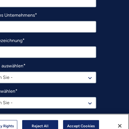
s Unternehmens
ezeichnung
e auswählen
 Sie -
swählen
 Sie -
chte von LTTS Informationen über Produkte,
rcen, Dienstleistungen, Veranstaltungen, Webinare,
y Rights
Reject All
Accept Cookies
ingveranstaltungen usw. erhalten.