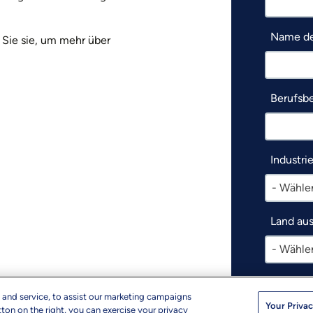
Name de
 Sie sie, um mehr über
Berufsb
Industri
- Wählen
Land au
- Wählen
Ich mö
Ressou
 and service, to assist our marketing campaigns
Your Privac
Market
ton on the right, you can exercise your privacy