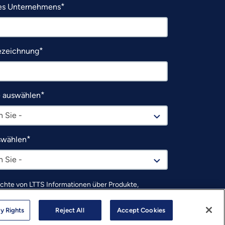
s Unternehmens
ezeichnung
e auswählen
 Sie -
swählen
 Sie -
chte von LTTS Informationen über Produkte,
rcen, Dienstleistungen, Veranstaltungen, Webinare,
ingveranstaltungen usw. erhalten.
y Rights
Reject All
Accept Cookies