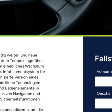
ndig weiter, und neue
Fall
antem Tempo eingeführt.
 ein erhebliches Wachstum
Vornam
das Infotainmentsystem für
nisierte Version eines
rittliche Technologien
 und Bedienelemente in
Geschäft
lles von Navigation und
Sicherheitsfunktionen.
 standardisieren, um die