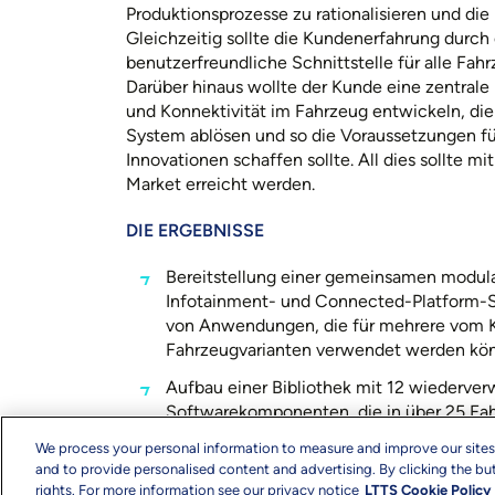
Produktionsprozesse zu rationalisieren und die
Gleichzeitig sollte die Kundenerfahrung durch 
benutzerfreundliche Schnittstelle für alle Fah
Darüber hinaus wollte der Kunde eine zentrale 
und Konnektivität im Fahrzeug entwickeln, die 
System ablösen und so die Voraussetzungen für
Innovationen schaffen sollte. All dies sollte mi
Market erreicht werden.
DIE ERGEBNISSE
Bereitstellung einer gemeinsamen modul
Infotainment- und Connected-Platform-S
von Anwendungen, die für mehrere vom K
Fahrzeugvarianten verwendet werden kö
Aufbau einer Bibliothek mit 12 wiederve
Softwarekomponenten, die in über 25 Fah
werden können, was zu einer Reduzierung
We process your personal information to measure and improve our sites
-kosten um 15 % führte
and to provide personalised content and advertising. By clicking the but
rights. For more information see our privacy notice
LTTS Cookie Policy