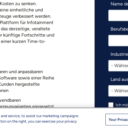
 Kosten zu senken.
Name de
eine einheitliche und
rzeuge verbessert werden.
Plattform für Infotainment
das derzeitige, veraltete
Berufsb
 künftige Fortschritte und
t einer kurzen Time-to-
Industri
- Wählen
aren und anpassbaren
oftware sowie einer Reihe
Land au
unden hergestellte
nnen
- Wählen
rwendbaren
Ich mö
rzeugvarianten eingesetzt
Ressou
 der Entwicklungszeit und
Market
 and service, to assist our marketing campaigns
Your Privac
ton on the right, you can exercise your privacy