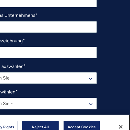
s Unternehmens
ezeichnung
e auswählen
 Sie -
swählen
 Sie -
chte von LTTS Informationen über Produkte,
rcen, Dienstleistungen, Veranstaltungen, Webinare,
y Rights
Reject All
Accept Cookies
ingveranstaltungen usw. erhalten.