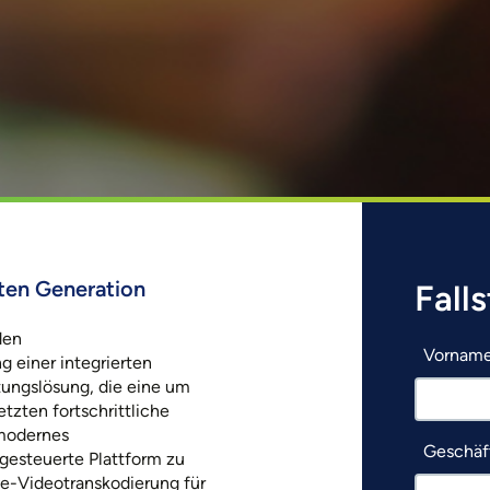
ten Generation
Fall
den
Vornam
 einer integrierten
tungslösung, die eine um
tzten fortschrittliche
modernes
Geschäft
gesteuerte Plattform zu
ve-Videotranskodierung für