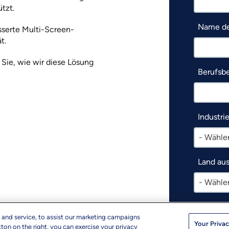
tzt.
Name de
sserte Multi-Screen-
t.
 Sie, wie wir diese Lösung
Berufsb
Industri
- Wählen
Land au
- Wählen
Ich mö
Ressou
 and service, to assist our marketing campaigns
Your Privac
Market
ton on the right, you can exercise your privacy