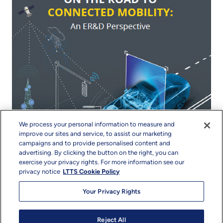
We process your personal information to measure and
improve our sites and service, to assist our marketing
campaigns and to provide personalised content and
advertising. By clicking the button on the right, you can
exercise your privacy rights. For more information see our
privacy notice
LTTS Cookie Policy
Your Privacy Rights
著作権と利用規約
プライバシー
サイトマップ
Reject All