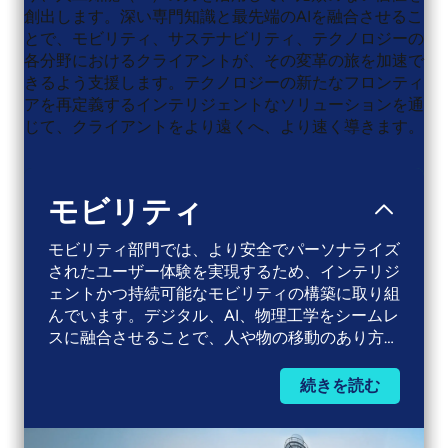
創出します。深い専門知識と最先端のAIを融合させるこ
とで、モビリティ、サステナビリティ、テクノロジーの
各分野におけるクライアントが、その変革の旅を加速で
きるよう支援します。テクノロジーの新たなフロンティ
アを再定義するインテリジェントなソリューションを通
じて、クライアントをより遠くへ、より速く導きます。​
モビリティ
モビリティ部門では、より安全でパーソナライズ
されたユーザー体験を実現するため、インテリジ
ェントかつ持続可能なモビリティの構築に取り組
んでいます。デジタル、AI、物理工学をシームレ
スに融合させることで、人や物の移動のあり方を
再定義する革新的なソリューションを提供してい
ます。当社のモビリティ部門は、自動車、トラッ
続きを読む
クおよびオフハイウェイ車両、ならびに航空宇
宙・鉄道事業を網羅しています。