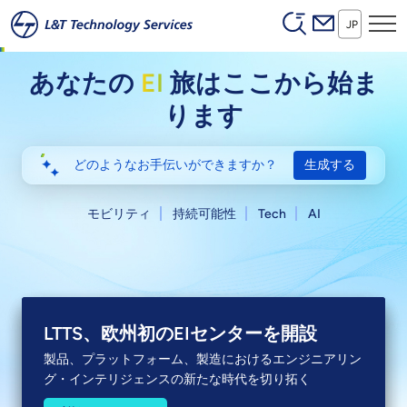
Header (Secon
本文へスキップ
JP
あなたの
EI
旅はここから始ま
ります
生成する
モビリティ
持続可能性
Tech
AI
LTTS、Anthropicと提携
LTTS Ainfonix™の発売
LTTS、欧州初のEIセンターを開設
「Claude」を活用したエンジニアリング・インテリジェ
エンジニアリング成果物をエンジニアリング・インテリ
製品、プラットフォーム、製造におけるエンジニアリン
ンスを導入し、製品開発と製造を加速させる
ジェンスに変えるAIプラットフォーム
グ・インテリジェンスの新たな時代を切り拓く