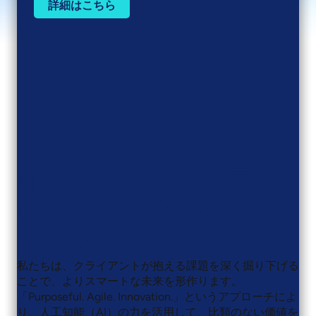
詳細はこちら
詳細はこちら
詳細はこちら
イノベーションとエン
ジニアリング・インテ
リジェンス（EI）の融合
私たちは、クライアントが抱える課題を深く掘り下げる
ことで、よりスマートな未来を形作ります。
「Purposeful. Agile. Innovation.」というアプローチによ
り、人工知能（AI）の力を活用して、比類のない価値を