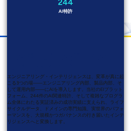
244
AI特許
エンジニアリング・インテ
リジェンス（EI）
エンジニアリング・インテリジェンスは、変革が真に起
こる3つの場――エンジニアリング内部、製品内部、そ
して運用内部――にAIを導入します。当社のEIプラット
フォーム、244件のAI関連特許、そして複雑なプログラ
ム全体にわたる実証済みの成功実績に支えられ、ライフ
サイクルデータ、ドメインの専門知識、実世界のパフォ
ーマンスを、大規模かつガバナンスの行き届いたインテ
リジェンスへと変換します。