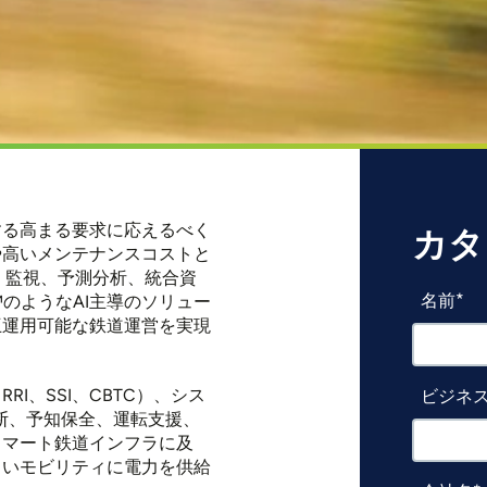
する高まる要求に応えるべく
カタ
や高いメンテナンスコストと
・監視、予測分析、統合資
名前
™のようなAI主導のソリュー
互運用可能な鉄道運営を実現
I、SSI、CBTC）、シス
ビジネス
診断、予知保全、運転支援、
スマート鉄道インフラに及
しいモビリティに電力を供給