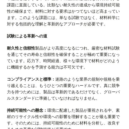
課題に直面している。比類ない耐久性の達成から環境持続可能
性の確保まで、材料に対する要求はかつてないほど高まってい
ます。このような課題には、単なる試験ではなく、材料科学に
対する包括的な理解と革新的なアプローチが必要です。
試験による革新への道
耐久性と信頼性
製品がより高度になるにつれ、厳密な材料試験
を通じてその寿命と信頼性を確保することが極めて重要になっ
ています。応力下、時間経過、様々な環境下で材料がどのよう
に機能するかを予測する能力は不可欠です。
コンプライアンスと標準：
迷路のような業界の規制や規格を乗
り越えることは、もうひとつの重要なハードルです。真に競争
力を持つためには、製品は革新的であるだけでなく、グローバ
ルスタンダードに準拠していなければなりません。
持続可能性への懸念：
環境に配慮した製品が重視される中、素
材のリサイクル性や環境への影響を理解することが最も重要で
す。そのためには、持続可能性のために材料を分析し、改良す