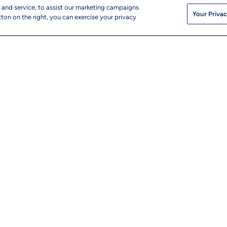
 and service, to assist our marketing campaigns
LTT
Your Privac
ton on the right, you can exercise your privacy
ナー、
す。
送信をク
になりま
UTM
© 2026 L&T Tec
ップ
info@ltts.com