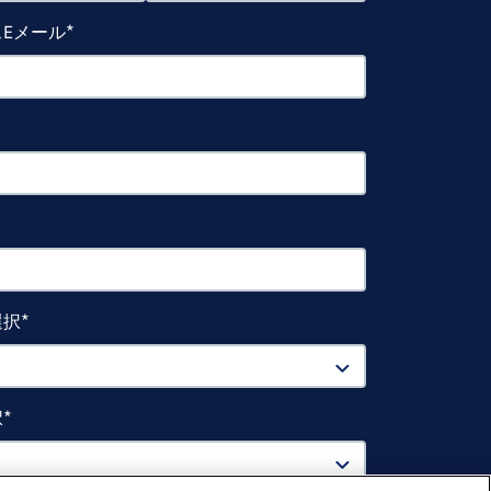
Eメール
選択
択