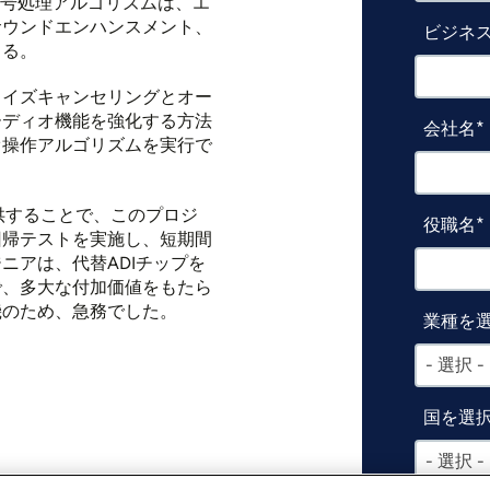
信号処理アルゴリズムは、エ
サウンドエンハンスメント、
ビジネス
きる。
ノイズキャンセリングとオー
ーディオ機能を強化する方法
会社名
オ操作アルゴリズムを実行で
供することで、このプロジ
役職名
回帰テストを実施し、短期間
ニアは、代替ADIチップを
で、多大な付加価値をもたら
機のため、急務でした。
業種を
- 選択 -
国を選
- 選択 -