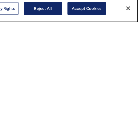
Sからの製品、リソース、サービス、イベント、ウェビ
y Rights
Reject All
Accept Cookies
マーケティングイベント等に関する連絡を希望しま
リックすると、
プライバシーポリシーに
同意したこと
す。
hnology Services Limited. All Rights Reserved.