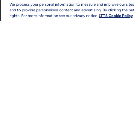
We process your personal information to measure and improve our sites
and to provide personalised content and advertising. By clicking the but
rights. For more information see our privacy notice
LTTS Cookie Policy
著作権と利用規約
プライバシー
サイトマ