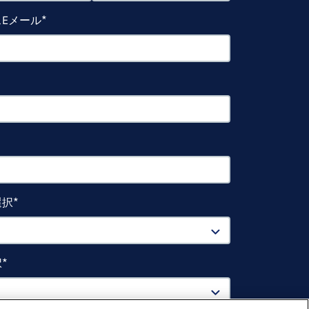
Eメール
選択
択