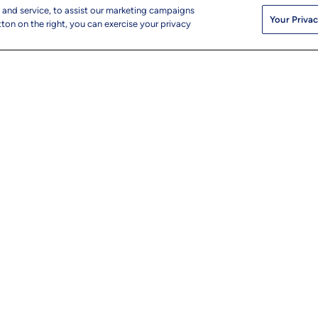
 and service, to assist our marketing campaigns
LTT
Your Privac
ton on the right, you can exercise your privacy
ナー、
す。
送信をク
になりま
UTM
© 2026 L&T Tec
ップ
info@ltts.com