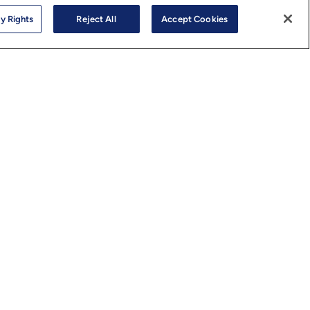
Sからの製品、リソース、サービス、イベント、ウェビ
y Rights
Reject All
Accept Cookies
マーケティングイベント等に関する連絡を希望しま
リックすると、
プライバシーポリシーに
同意したこと
す。
hnology Services Limited. All Rights Reserved.