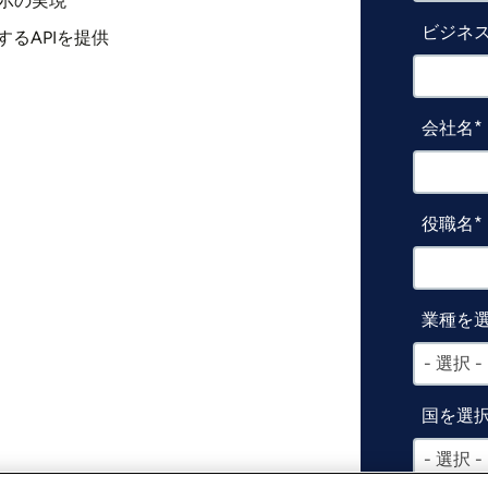
表示の実現
ビジネス
るAPIを提供
会社名
役職名
業種を
- 選択 -
国を選
- 選択 -