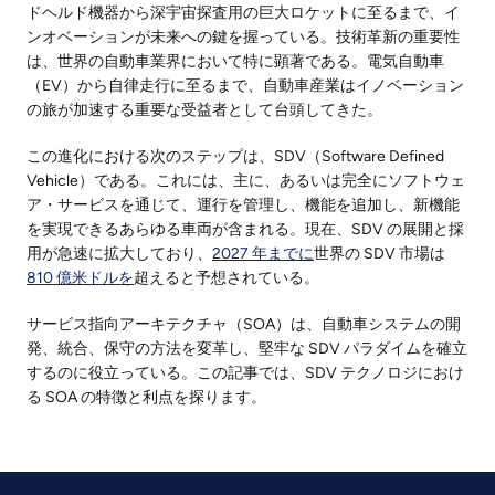
ドヘルド機器から深宇宙探査用の巨大ロケットに至るまで、イ
ンオベーションが未来への鍵を握っている。技術革新の重要性
は、世界の自動車業界において特に顕著である。電気自動車
（EV）から自律走行に至るまで、自動車産業はイノベーション
の旅が加速する重要な受益者として台頭してきた。
この進化における次のステップは、SDV（Software Defined
Vehicle）である。これには、主に、あるいは完全にソフトウェ
ア・サービスを通じて、運行を管理し、機能を追加し、新機能
を実現できるあらゆる車両が含まれる。現在、SDV の展開と採
用が急速に拡大しており、
2027 年までに
世界の SDV 市場は
810 億米ドルを
超えると予想されている。
サービス指向アーキテクチャ（SOA）は、自動車システムの開
発、統合、保守の方法を変革し、堅牢な SDV パラダイムを確立
するのに役立っている。この記事では、SDV テクノロジにおけ
る SOA の特徴と利点を探ります。