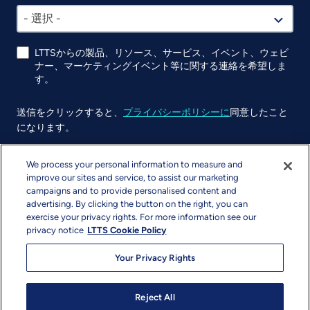
- 選択 -
LTTSからの製品、リソース、サービス、イベント、ウェビ
ナー、マーケティングイベント等に関する連絡を希望しま
す。
送信をクリックすると、
プライバシーポリシーに
同意したこと
になります。
UTM
We process your personal information to measure and
improve our sites and service, to assist our marketing
campaigns and to provide personalised content and
advertising. By clicking the button on the right, you can
exercise your privacy rights. For more information see our
privacy notice
LTTS Cookie Policy
Your Privacy Rights
著作権と利用規約
プライバシー
サイトマップ
Reject All
info@ltts.com