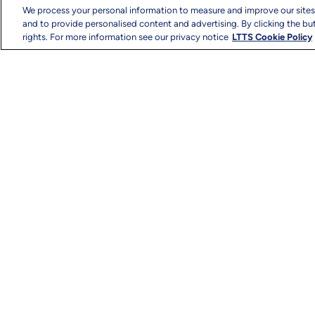
We process your personal information to measure and improve our sites
and to provide personalised content and advertising. By clicking the but
rights. For more information see our privacy notice
LTTS Cookie Policy
著作権と利用規約
プライバシー
サイトマ