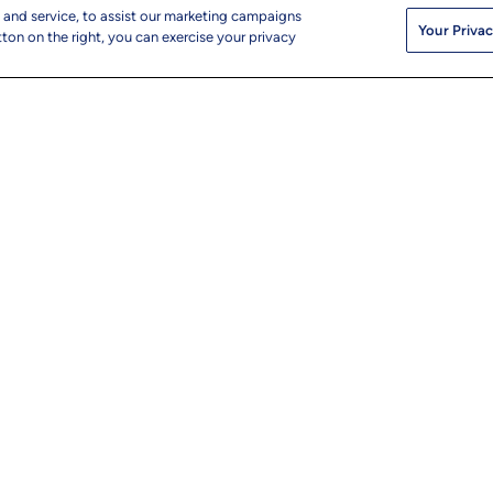
 and service, to assist our marketing campaigns
LTT
Your Privac
ton on the right, you can exercise your privacy
ナー、
す。
送信をク
になりま
UTM
© 2026 L&T Tec
ップ
info@ltts.com