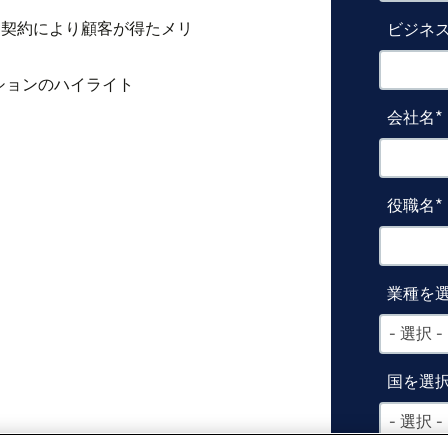
ー契約により顧客が得たメリ
ビジネス
ションのハイライト
会社名
役職名
業種を
- 選択 -
国を選
- 選択 -