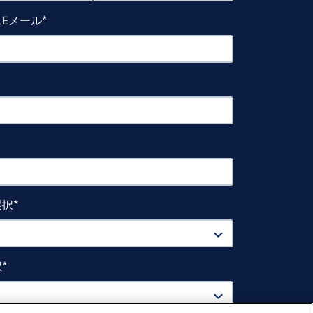
Eメール
選択
択