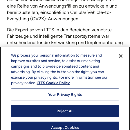
eine Reihe von Anwendungsfällen zu entwickeln und
bereitzustellen, einschließlich Cellular Vehicle-to-
Everything (CV2X)-Anwendungen.
Die Expertise von LTTS in den Bereichen vernetzte
Fahrzeuge und intelligente Transportsysteme war
entscheidend für die Entwicklung und Implementierung
von fortschrittlichen Kommunikationstechnologien wie
Telematik, ADAS und C2VX. Durch die Nutzung der
We process your personal information to measure and
improve our sites and service, to assist our marketing
Edge-Plattform von Intel, einschließlich der integrierten
campaigns and to provide personalised content and
KI-Laufzeitumgebung mit OpenVINO™ Inferenz für die
advertising. By clicking the button on the right, you can
Optimierung von KI-Inferencing in Echtzeit, wird LTTS
exercise your privacy rights. For more information see our
vor Ort und in hybriden KI-Szenarien für das
privacy notice
LTTS Cookie Policy
Verkehrsmanagement und die Notfallsicherheit in
intelligenten Städten und im Transportwesen
Your Privacy Rights
eingesetzt. Diese Szenarien erfordern in der Regel
fortschrittliche Netzwerke und KI-Analysen am Rande
Reject All
des Netzwerks und erfüllen die strengen
Anforderungen der realen Welt mit niedrigen
Latenzzeiten, Lokalitäts- und Kostenanforderungen.
Accept Cookies