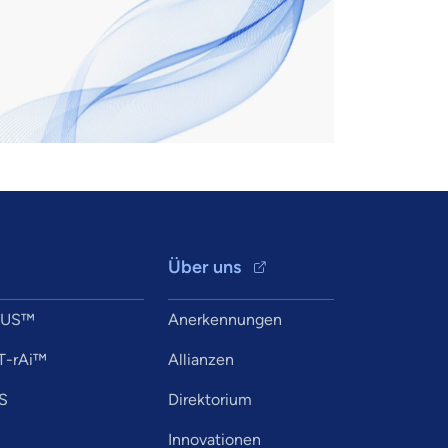
Über uns
XUS™
Anerkennungen
T-rAi™
Allianzen
S
Direktorium
Innovationen