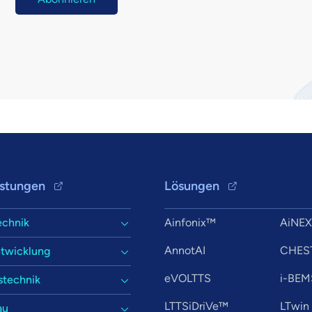
istungen
Lösungen
echnik
Ainfonix™
AiNE
AnnotAI
CHES
twicklung
eVOLTTS
i-BEM
stechnik
LTTSiDriVe™
LTwin
au