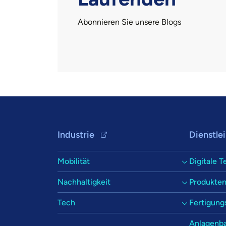
Abonnieren Sie unsere Blogs
Footer Navigation
Industrie
Dienstle
Mobilität
Digitale T
Nachhaltigkeit
Produkten
Tech
Fertigung
Anlagenb