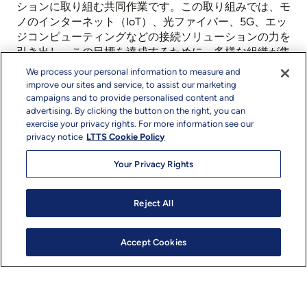
ションに取り組む共同作業です。この取り組みでは、モ
ノのインターネット（IoT）、光ファイバー、5G、エッ
ジコンピューティングなどの接続ソリューションの力を
引き出し、この目標を達成するために、多様な組織が集
まっている。CCIの参加者として、LTTSはAT&Tと協力
We process your personal information to measure and
し、集団的な排出削減コミットメントに向けて取り組
improve our sites and service, to assist our marketing
み、企業が持続可能なビジネス決定を下せるよう支援す
campaigns and to provide personalised content and
advertising. By clicking the button on the right, you can
る。
exercise your privacy rights. For more information see our
privacy notice
LTTS Cookie Policy
「AT&Tの強力な通信インフラと、エンジニアリング
DNAにおける当社の根強い専門知識を武器に、炭素に
Your Privacy Rights
依存しない未来に向けて大きく前進する態勢が整いまし
た」と
、L&Tテクノロジー・サービス（LTTS）の営業担
当社長兼エグゼクティブ・ディレクターのアリンド・サ
Reject All
クセナは語った。
「このコラボレーションは、地球への
誓いです。私たちは単に技術を開発するだけでなく、環
Accept Cookies
境フットプリントを大幅に削減する持続可能な遺産を作
り上げるのです」。
L&Tテクノロジー・サービス（LTTS）にとって、持続可
能性は単なるコミットメントの域を超え、組織理念の不