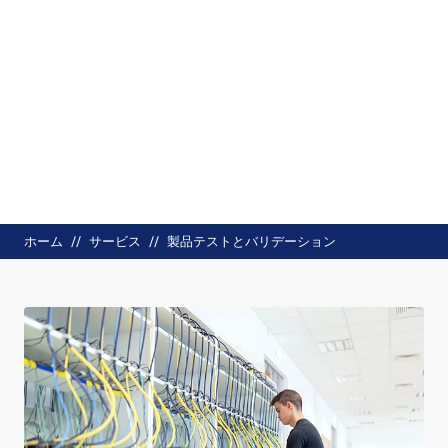
パンくず
ホーム
サービス
製品テストとバリデーション