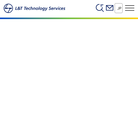
Header (Secon
本文へスキップ
製品テストとバリデーション
JP
完全性｜信頼性｜パフォーマンス