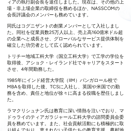
ィアの執行副会長を退任しました。現在は、その他の上
場・非上場企業の取締役を務めるほか、NASSCOMの
会長評議会のメンバーも務めています。
同氏はコグニザントの創業メンバーとして入社しまし
た。同社を従業員数25万人以上、売上高160億米ドル超
の企業へと成長させ、グローバルなサービス提供体制を
確立した功労者として広く認められています。
トリチー地域工科大学（国立工科大学）で工学の学位を
取得後、アショク・レイランド社でキャリアをスタート
させ、4年間勤務した。
1985年にインド経営大学院（IIM）バンガロール校で
MBAを取得した後、TCSに入社し、英国や米国での勤
務を含め、責任と地位が徐々に高まる役職を歴任しまし
た。
ラマクリシュナン氏は教育に深い情熱を注いでおり、マ
ドゥライのティアガラジャール工科大学の諮問委員会委
員を務めています。また、社会貢献活動にも積極的に取
り組んでおり、恵まれない子供たちの教育支援、農村地