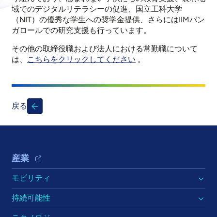
域でのデジタルリテラシーの促進、国立工科大学
（NIT）の優秀な学生への奨学金提供、さらにはIIMバン
ガロールでの研究支援も行っています。
その他の取締役職および法人における常勤職について
は
、
こちらをクリックしてください
。
戻る
Footer Navigation
産業
モビリティ
持続可能性