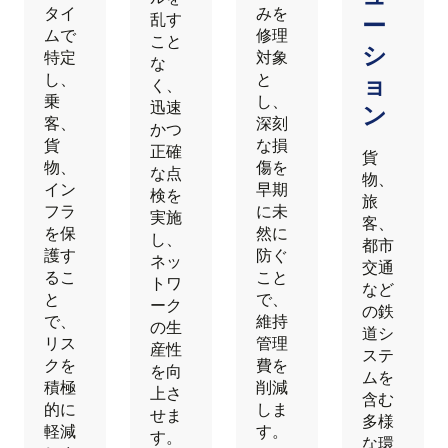
タイ
みを
乱す
ー
ムで
修理
こと
シ
特定
対象
な
し、
と
ョ
く、
乗
し、
迅速
ン
客、
深刻
かつ
貨
な損
正確
貨
物、
傷を
な点
物、
イン
早期
検を
旅
フラ
に未
実施
客、
を保
然に
し、
都市
護す
防ぐ
ネッ
交通
るこ
こと
トワ
など
と
で、
ーク
の鉄
で、
維持
の生
道シ
リス
管理
産性
ステ
クを
費を
を向
ムを
積極
削減
上さ
含む
的に
しま
せま
多様
軽減
す。
す。
な環