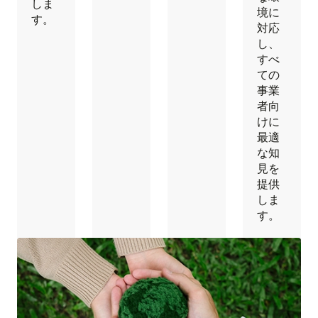
しま
境に
す。
対応
し、
すべ
ての
事業
者向
けに
最適
な知
見を
提供
しま
す。