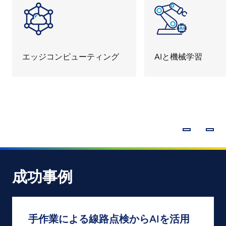
ク
ューティング
AIと機械学習
成功事例
手作業による線路点検からAIを活用