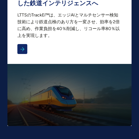
した鉄道インテリジェンスへ
LTTSのTrackEi™は、エッジAIとマルチセンサー検知
技術により鉄道点検のあり方を一変させ、効率を2倍
に高め、作業負担を40％削減し、リコール率80％以
上を実現します。