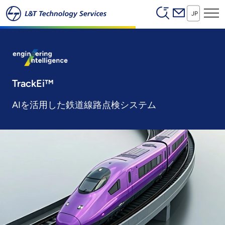
Header (Secon
本文へスキップ
JP
TrackEi™
AIを活用した鉄道線路点検システム