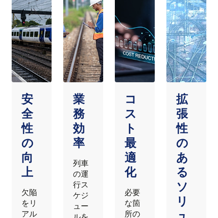
安
業
コ
拡
全
務
ス
張
性
効
ト
性
の
率
最
の
向
適
あ
列車
上
化
る
の運
ソ
行ス
欠陥
必要
ケジ
リ
をリ
な箇
ュー
ュ
アル
所の
ルを