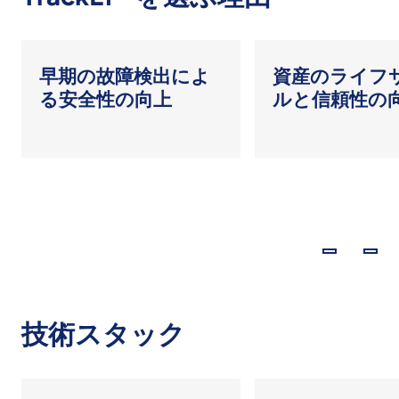
出によ
資産のライフサイク
世界
上
ルと信頼性の向上
拠
技術スタック