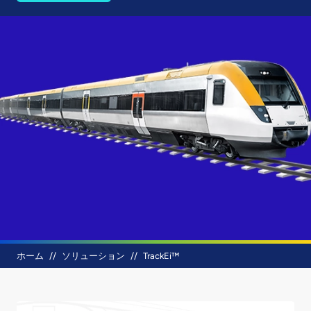
パンくず
ホーム
ソリューション
TrackEi™