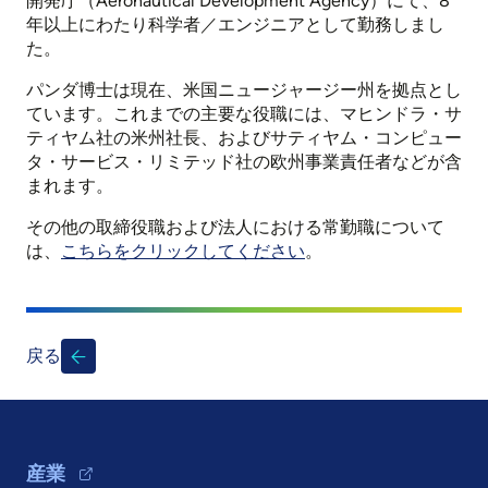
開発庁（Aeronautical Development Agency）にて、8
年以上にわたり科学者／エンジニアとして勤務しまし
た。
パンダ博士は現在、米国ニュージャージー州を拠点とし
ています。これまでの主要な役職には、マヒンドラ・サ
ティヤム社の米州社長、およびサティヤム・コンピュー
タ・サービス・リミテッド社の欧州事業責任者などが含
まれます。
その他の取締役職および法人における常勤職について
は、
こちらをクリックしてください
。
戻る
Footer Navigation
産業