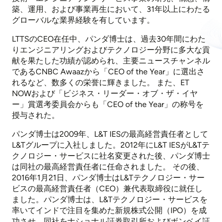
築、運用、および事業再生において、31年以上にわたる
グローバルな業界経験を有しています。
LTTSのCEO在任中、パンダ博士は、過去30年間にわた
りエンジニアリングおよびテクノロジー分野に多大な貢
献を果たした功績が認められ、主要ニュースチャンネル
であるCNBC Awaazから「CEO of the Year」に選出さ
れるなど、数多くの栄誉に輝きました。 また、ET
NOWおよび「ビジネス・リーダー・オブ・ザ・イヤ
ー」賞選考委員会からも「CEO of the Year」の称号を
授与された。
パンダ博士は2009年、L&T IESの最高経営責任者として
L&Tグループに入社しました。2012年にL&T IESがL&Tテ
クノロジー・サービスに社名変更された後、パンダ博士
は同社の最高経営責任者に任命されました。 その後、
2016年1月21日、パンダ博士はL&Tテクノロジー・サー
ビスの最高経営責任者（CEO）兼代表取締役に就任し
ました。パンダ博士は、L&Tテクノロジー・サービスを
率いてインドで注目を集めた新規株式公開（IPO）を成
功させ、同社をナショナル証券取引所およびボンベイ証