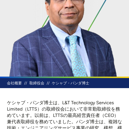
パンくず
会社概要
取締役会
ケシャブ・パンダ博士
ケシャブ・パンダ博士は、L&T Technology Services
Limited（LTTS）の取締役会において非常勤取締役を務
めています。以前は、LTTSの最高経営責任者（CEO）
兼代表取締役を務めていました。パンダ博士は、複雑な
技術・エンジニアリングサービス事業の研究、構想、構