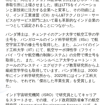
券取引所に上場させました。彼はLTTSをイノベーショ
ンと新技術に注力する企業へと変革し、その功績によ
り、インド工業連盟（CII）からL&Tテクノロジー・サー
ビスがサービス部門において最も革新的なインド企業の
一つとして認定されることにつながった。
パンダ博士は、チェンナイのアンナ大学で航空工学の学
士号を、バンガロールのインド科学研究所（IISc）で航
空宇宙工学の修士号を取得した。また、ムンバイのイン
ド工科大学（IIT）にて、航空サーボ弾性学（フライ・
バイ・ワイヤ航空機の制御システム）の分野で博士号を
取得した。 また、ペンシルベニア大学ウォートン・ス
クールのアレスティ・エグゼクティブ教育研究所から上
級経営学学位も取得しています。パンダ博士は、2000
年にインド科学研究所から、2022年にはインド工科大
学から、それぞれ「傑出した卒業生賞」を受賞しまし
た。
インド宇宙研究機関（ISRO）で研究員としてキャリア
をスタートさせ、その後、インド政府国防省傘下の航空