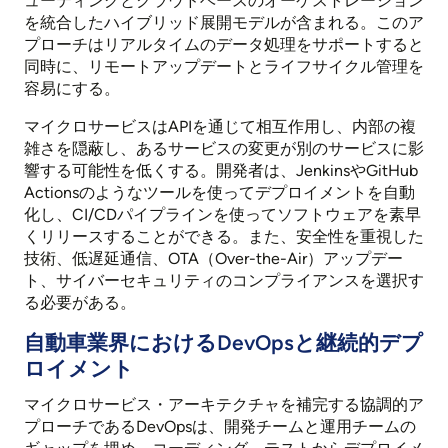
ューティングとクラウドベースのオーケストレーション
を統合したハイブリッド展開モデルが含まれる。このア
プローチはリアルタイムのデータ処理をサポートすると
同時に、リモートアップデートとライフサイクル管理を
容易にする。
マイクロサービスはAPIを通じて相互作用し、内部の複
雑さを隠蔽し、あるサービスの変更が別のサービスに影
響する可能性を低くする。開発者は、JenkinsやGitHub
Actionsのようなツールを使ってデプロイメントを自動
化し、CI/CDパイプラインを使ってソフトウェアを素早
くリリースすることができる。また、安全性を重視した
技術、低遅延通信、OTA（Over-the-Air）アップデー
ト、サイバーセキュリティのコンプライアンスを選択す
る必要がある。
自動車業界におけるDevOpsと継続的デプ
ロイメント
マイクロサービス・アーキテクチャを補完する協調的ア
プローチであるDevOpsは、開発チームと運用チームの