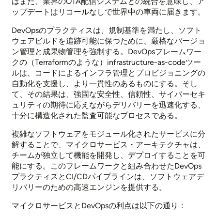
はまた、業界のOTA配信システムとの統合を意味し、ア
ップデートはリコールなしで世界中の車両に届きます。
DevOpsのプラクティスは、規制基準を満たし、ソフト
ウェアビルドを追跡可能に保つために、厳格なバージョ
ン管理と成果物管理を強制する。DevOpsフレームワー
クの（Terraformのような）infrastructure-as-codeツー
ルは、コードによるインフラ管理とプロビジョニングの
自動化を支援し、より一貫性のあるものにする。そし
て、その結果は、強固な安全性、信頼性、サイバーセキ
ュリティの期待に応えながらデリバリーを迅速化する、
十分に構造化された監査可能なプロセスである。
複雑なソフトウェアをモジュール化されたサービスに分
解することで、マイクロサービス・アーキテクチャは、
チームが独立して機能を開発し、デプロイすることを可
能にする。このフレームワークと組み合わせたDevOps
プラクティスとCI/CDパイプラインは、ソフトウェアデ
リバリーのための高速エンジンを提供する。
マイクロサービスとDevOpsの利点は以下の通り：