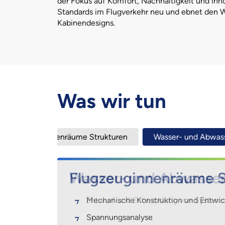
der Fokus auf Komfort, Nachhaltigkeit und inn
Standards im Flugverkehr neu und ebnet den W
Kabinendesigns.
Was wir tun
 Strukturen
Wasser- und Abwassersysteme
Saue
Flugzeuginnenräume S
Wasser- und Abwasse
Sauerstoff-System
Flugzeugsitze
Kombüse
Beleuchtungssysteme
Mechanische Konstruktion und Entwic
Entwurf und Entwicklung von Systemd
Zuverlässigkeit und Instandhaltbarkeit
Design und Entwicklung von Sitzgele
Detaildesign und Entwicklung
Block Level und Detail Design
Spannungsanalyse
Spannungsanalyse
Systementwurf
Entwurf des Bodenlayouts
Unterstützung bei der Nachrüstung
Elektrischer Entwurf