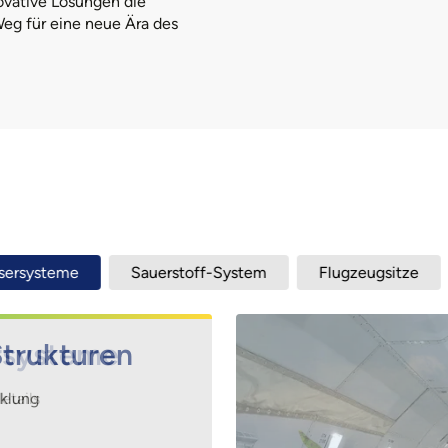
ovative Lösungen die
eg für eine neue Ära des
rstoff-System
Flugzeugsitze
Kombüse
Bel
trukturen
rsysteme
klung
etails
genheiten