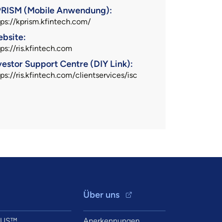
RISM (Mobile Anwendung):
tps://kprism.kfintech.com/
bsite:
tps://ris.kfintech.com
vestor Support Centre (DIY Link):
ps://ris.kfintech.com/clientservices/isc
Über uns
XUS™
Anerkennungen