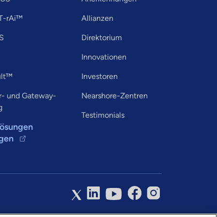
T-rAi™
Allianzen
S
Direktorium
Innovationen
lt™
Investoren
r- und Gateway-
Nearshore-Zentren
g
Testimonials
Lösungen
igen