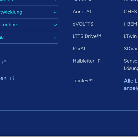
AnnotAI
CHES
twicklung
eVOLTTS
i-BEM
stechnik
LTTSiDriVe™
LTwin
au
PLxAI
SDVau
Halbleiter-IP
Senso
Lösun
cen
Alle 
TrackEi™
anze