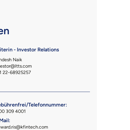
en
iterin - Investor Relations
ndesh Naik
vestor@ltts.com
1 22-68925257
bührenfrei/Telefonnummer:
00 309 4001
Mail:
nward.ris@kfintech.com