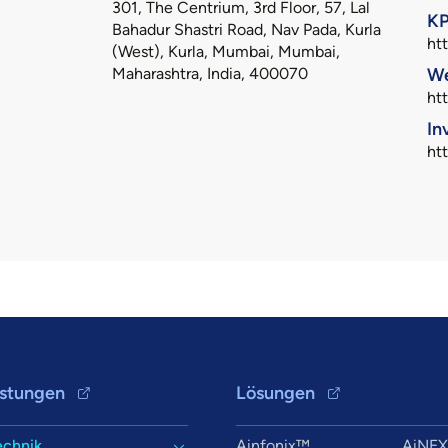
301, The Centrium, 3rd Floor, 57, Lal
KP
Bahadur Shastri Road, Nav Pada, Kurla
ht
(West), Kurla, Mumbai, Mumbai,
Maharashtra, India, 400070
We
ht
In
htt
istungen
Lösungen
echnik
Ainfonix™
AiNE