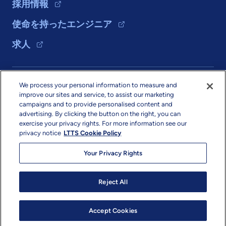
採用情報
使命を持ったエンジニア
求人
ソリューション
We process your personal information to measure and
improve our sites and service, to assist our marketing
会社情報
campaigns and to provide personalised content and
advertising. By clicking the button on the right, you can
exercise your privacy rights. For more information see our
privacy notice
LTTS Cookie Policy
Your Privacy Rights
著作権と利用規約
プライバシー
サイトマップ
Reject All
info@ltts.com
© 2026 L&T Technology Services Limited. All Rights Reserved.
Accept Cookies