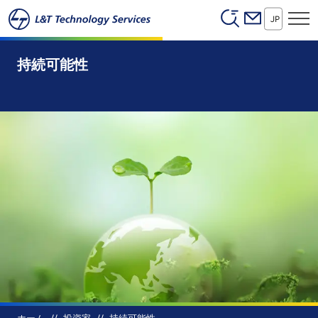
Header (Secon
本文へスキップ
JP
持続可能性