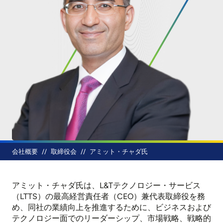
パンくず
会社概要
取締役会
アミット・チャダ氏
アミット・チャダ氏は、L&Tテクノロジー・サービス
（LTTS）の最高経営責任者（CEO）兼代表取締役を務
め、同社の業績向上を推進するために、ビジネスおよび
テクノロジー面でのリーダーシップ、市場戦略、戦略的