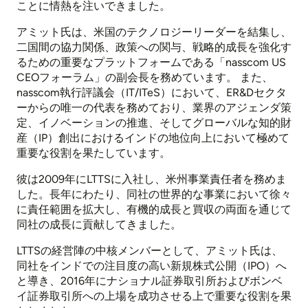
ことに情熱を注いできました。
アミット氏は、米国のテクノロジーリーダーを結集し、
二国間の協力関係、政策への関与、戦略的成長を強化す
るための重要なプラットフォームである「nasscom US
CEOフォーラム」の副会長を務めています。 また、
nasscom執行評議会（IT/ITeS）において、ER&Dセクタ
ーからの唯一の代表を務めており、業界のアジェンダ策
定、イノベーションの推進、そしてグローバルな知的財
産（IP）創出におけるインドの地位向上において極めて
重要な役割を果たしています。
彼は2009年にLTTSに入社し、米州事業責任者を務めま
した。長年にわたり、同社の世界的な事業において徐々
に責任範囲を拡大し、有機的成長と買収の両面を通じて
同社の成長に貢献してきました。
LTTSの経営陣の中核メンバーとして、アミット氏は、
同社をインドでの注目度の高い新規株式公開（IPO）へ
と導き、2016年にナショナル証券取引所およびボンベ
イ証券取引所への上場を成功させる上で重要な役割を果