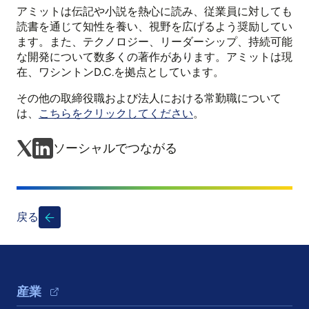
アミットは伝記や小説を熱心に読み、従業員に対しても
読書を通じて知性を養い、視野を広げるよう奨励してい
ます。また、テクノロジー、リーダーシップ、持続可能
な開発について数多くの著作があります。アミットは現
在、ワシントンD.C.を拠点としています。
その他の取締役職および法人における常勤職について
は、
こちらをクリックしてください
。
ソーシャルでつながる
戻る
Footer Navigation
産業