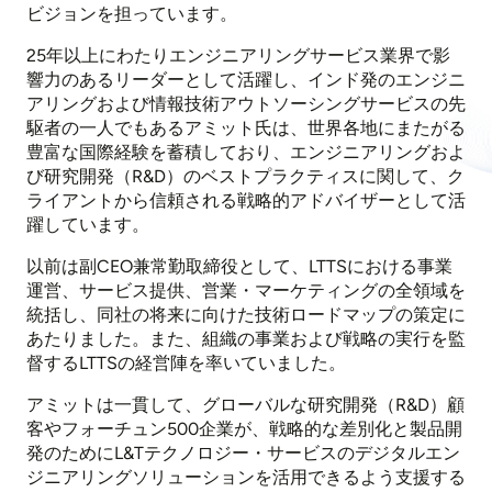
ビジョンを担っています。
25年以上にわたりエンジニアリングサービス業界で影
響力のあるリーダーとして活躍し、インド発のエンジニ
アリングおよび情報技術アウトソーシングサービスの先
駆者の一人でもあるアミット氏は、世界各地にまたがる
豊富な国際経験を蓄積しており、エンジニアリングおよ
び研究開発（R&D）のベストプラクティスに関して、ク
ライアントから信頼される戦略的アドバイザーとして活
躍しています。
以前は副CEO兼常勤取締役として、LTTSにおける事業
運営、サービス提供、営業・マーケティングの全領域を
統括し、同社の将来に向けた技術ロードマップの策定に
あたりました。また、組織の事業および戦略の実行を監
督するLTTSの経営陣を率いていました。
アミットは一貫して、グローバルな研究開発（R&D）顧
客やフォーチュン500企業が、戦略的な差別化と製品開
発のためにL&Tテクノロジー・サービスのデジタルエン
ジニアリングソリューションを活用できるよう支援する