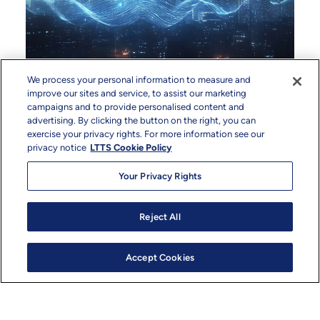
We process your personal information to measure and
問題解決への異なるアプローチ
improve our sites and service, to assist our marketing
campaigns and to provide personalised content and
私たちの成功は、社員一人ひとりが「心のエ
advertising. By clicking the button on the right, you can
ンジニア」であるという事実の上に成り立っ
exercise your privacy rights. For more information see our
ています。これは役職名ではなく、マインド
privacy notice
LTTS Cookie Policy
セットです。23のグローバル・デザイン・セ
Your Privacy Rights
ンターと105のイノベーション・ラボに所属
する23,670人のエンジニア、テクノロジス
ト、イノベーターが、世界で最も困難な業界
Reject All
の課題解決に取り組んでいます。私たちは、
私たちのアプローチをPurposeful.アジャイ
ル。革新。- この方法論により、どんなに複
Accept Cookies
雑なものであっても、クライアント独自のニ
ーズを満たすオーダーメイドのソリューショ
ンを提供することができるのです。私たちは