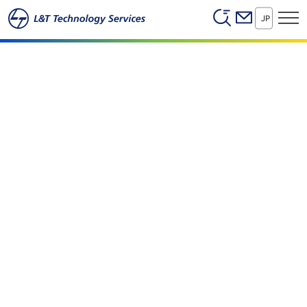
Header (Secon
本文へスキップ
LTTSについて
JP
誰が、何を、なぜ、どのように