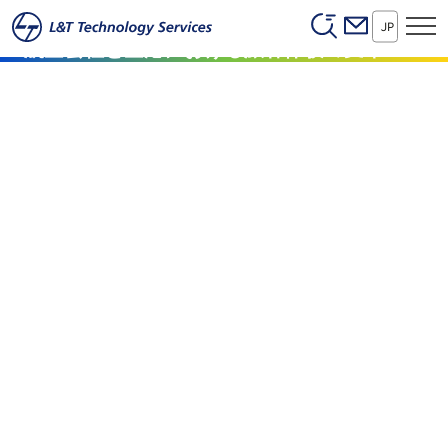
Header (Secon
本文へスキップ
JP
航空会社と空港における旅客体験の変革