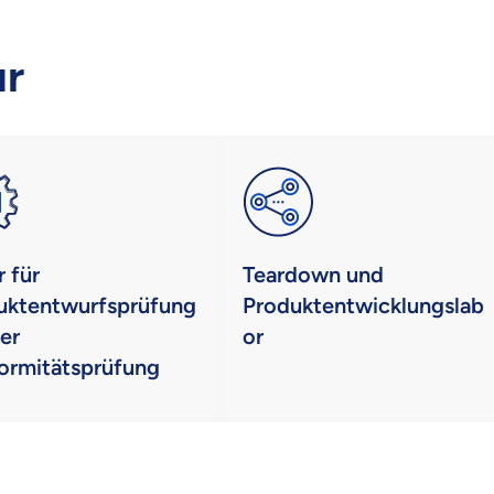
ur
 für
Teardown und
uktentwurfsprüfung
Produktentwicklungslab
er
or
ormitätsprüfung