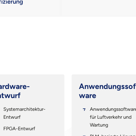
fizierung
ardware-
Anwendungssof
ntwurf
ware
Systemarchitektur-
Anwendungssoftwar
Entwurf
für Luftverkehr und
Wartung
FPGA-Entwurf