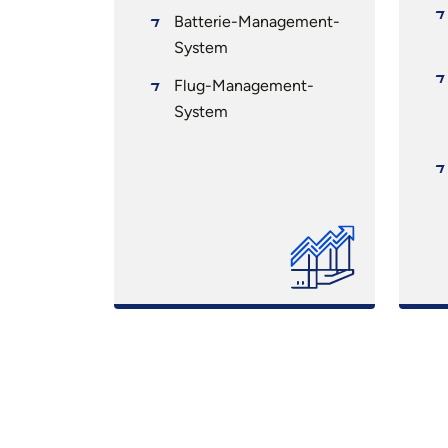
n und -
Batterie-Management-
System
twicklung
Flug-Management-
System
n und