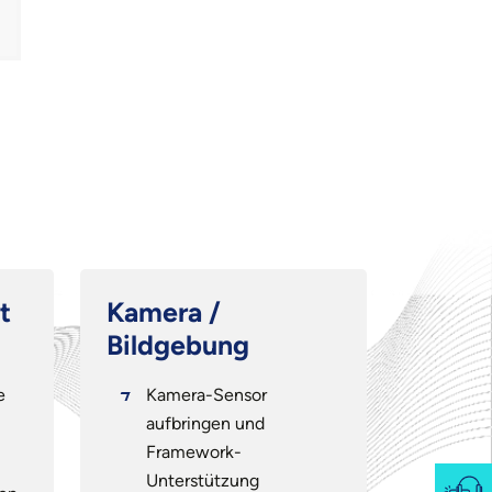
t
Kamera /
After
Bildgebung
Unter
e
Kamera-Sensor
Rep
aufbringen und
Man
Framework-
Die
Unterstützung