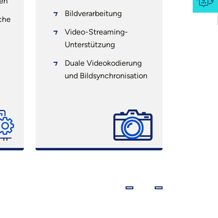
en
Sch
Bildverarbeitung
Sim
che
Video-Streaming-
Unte
Unterstützung
Pro
Duale Videokodierung
Ins
und Bildsynchronisation
und