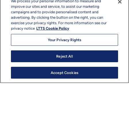
We process your personal information to measure and
improve our sites and service, to assist our marketing
campaigns and to provide personalised content and
advertising. By clicking the button on the right, you can
exercise your privacy rights. For more information see our
MROサービス
privacy notice
LTTS Cookie Policy
Your Privacy Rights
Reject All
航空構造の設計と開発
Accept Cookies
システムエンジニアリング