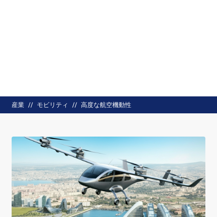
パンくず
産業
モビリティ
高度な航空機動性