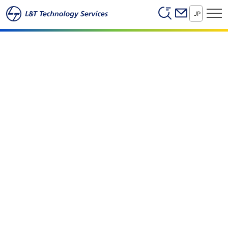
Header (Secon
本文へスキップ
飛行の未来をエンジニアリングする
JP
安全｜持続可能｜コネクテッド