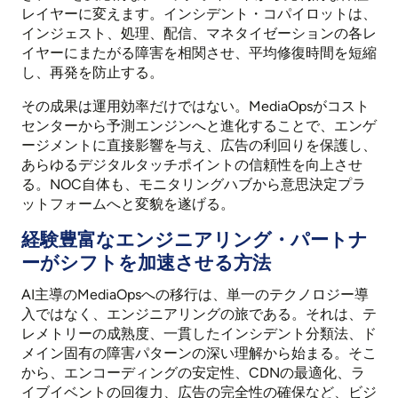
レイヤーに変えます。インシデント・コパイロットは、
インジェスト、処理、配信、マネタイゼーションの各レ
イヤーにまたがる障害を相関させ、平均修復時間を短縮
し、再発を防止する。
その成果は運用効率だけではない。MediaOpsがコスト
センターから予測エンジンへと進化することで、エンゲ
ージメントに直接影響を与え、広告の利回りを保護し、
あらゆるデジタルタッチポイントの信頼性を向上させ
る。NOC自体も、モニタリングハブから意思決定プラ
ットフォームへと変貌を遂げる。
経験豊富なエンジニアリング・パートナ
ーがシフトを加速させる方法
AI主導のMediaOpsへの移行は、単一のテクノロジー導
入ではなく、エンジニアリングの旅である。それは、テ
レメトリーの成熟度、一貫したインシデント分類法、ド
メイン固有の障害パターンの深い理解から始まる。そこ
から、エンコーディングの安定性、CDNの最適化、ラ
イブイベントの回復力、広告の完全性の確保など、ビジ