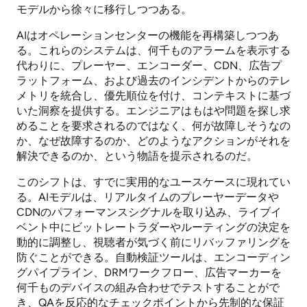
モデルから徐々に移行しつつある。
AIはオペレーションセンターの機能を再構築しつつあ
る。これらのシステムは、何千ものアラームを表示する
代わりに、プレーヤー、エンコーダー、CDN、広告プ
ラットフォーム、および過去のインシデントからのテレ
メトリを統合し、優先順位を付け、コンテキストに基づ
いた洞察を提供する。エンジニアはもはや問題を探し求
めることを要求されるのではなく、何が故障しそうなの
か、なぜ故障するのか、どのようなアクションがそれを
解決できるのか、という物語を提示されるのだ。
このシフトは、すでに実用的なユースケースに現れてい
る。AIモデルは、リアルタイムのプレーヤーデータや
CDNのパフォーマンスシグナルを取り込み、ライブイ
ベント中にビットレートラダーやルーティングの決定を
動的に調整し、視聴者が気づく前にリバッファリングを
防ぐことができる。自動検証ツールは、エンコーディン
グパイプライン、DRMワークフロー、広告マーカーを
何千ものデバイスの組み合わせでテストすることがで
き、QAを反応的なチェックポイントから先制的な保証