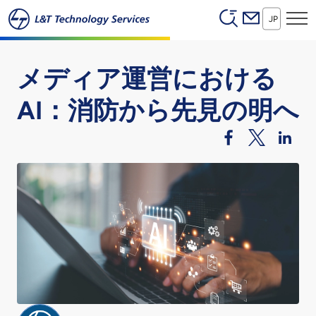
Header (Secon
本文へスキップ
JP
メディア運営における
AI：消防から先見の明へ