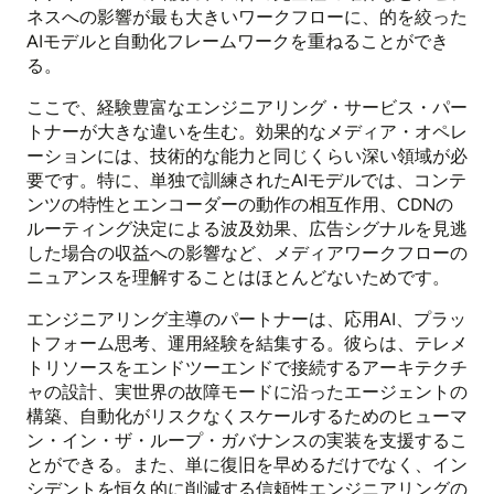
ネスへの影響が最も大きいワークフローに、的を絞った
AIモデルと自動化フレームワークを重ねることができ
る。
ここで、経験豊富なエンジニアリング・サービス・パー
トナーが大きな違いを生む。効果的なメディア・オペレ
ーションには、技術的な能力と同じくらい深い領域が必
要です。特に、単独で訓練されたAIモデルでは、コンテ
ンツの特性とエンコーダーの動作の相互作用、CDNの
ルーティング決定による波及効果、広告シグナルを見逃
した場合の収益への影響など、メディアワークフローの
ニュアンスを理解することはほとんどないためです。
エンジニアリング主導のパートナーは、応用AI、プラッ
トフォーム思考、運用経験を結集する。彼らは、テレメ
トリソースをエンドツーエンドで接続するアーキテクチ
ャの設計、実世界の故障モードに沿ったエージェントの
構築、自動化がリスクなくスケールするためのヒューマ
ン・イン・ザ・ループ・ガバナンスの実装を支援するこ
とができる。また、単に復旧を早めるだけでなく、イン
シデントを恒久的に削減する信頼性エンジニアリングの