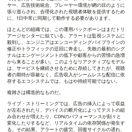
ヤー、広告技術統合、プレーヤー環境が網の目のように
張り巡らされ、合理化された視聴者体験を提供するため
に、1日中常に同期して動作する必要があります。
ほとんどの組織では、この運用バックボーンはまだトリ
アージセンターに似ている。アラートは監視システムに
殺到し、エンジニアはエンコーディングパイプラインの
修正やトラフィックの迂回に奔走し、失敗の最初のシグ
ナルはエンゲージメントの低下や顧客からの苦情の急増
から来ることが多い。このようなリアクティブなモデル
は、サービスを継続させるために存続してきたが、視聴
者の期待が容赦なく、広告収入がシームレスな配信に依
存するエコシステムでは、もはや持続可能ではない。
複雑さは構造的なものだ。
ライブ・ストリーミングでは、広告の挿入によって収益
が左右されたり、デバイスの断片化によってテストの組
み合わせが増えたり、CDNのパフォーマンスが刻々と
変化したりするなど、リアルタイムの依存関係が発生す
る。その結果、アラートの疲労、回復サイクルの遅れ、