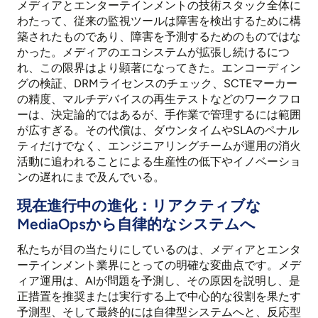
メディアとエンターテインメントの技術スタック全体に
わたって、従来の監視ツールは障害を検出するために構
築されたものであり、障害を予測するためのものではな
かった。メディアのエコシステムが拡張し続けるにつ
れ、この限界はより顕著になってきた。エンコーディン
グの検証、DRMライセンスのチェック、SCTEマーカー
の精度、マルチデバイスの再生テストなどのワークフロ
ーは、決定論的ではあるが、手作業で管理するには範囲
が広すぎる。その代償は、ダウンタイムやSLAのペナル
ティだけでなく、エンジニアリングチームが運用の消火
活動に追われることによる生産性の低下やイノベーショ
ンの遅れにまで及んでいる。
現在進行中の進化：リアクティブな
MediaOpsから自律的なシステムへ
私たちが目の当たりにしているのは、メディアとエンタ
ーテインメント業界にとっての明確な変曲点です。メデ
ィア運用は、AIが問題を予測し、その原因を説明し、是
正措置を推奨または実行する上で中心的な役割を果たす
予測型、そして最終的には自律型システムへと、反応型