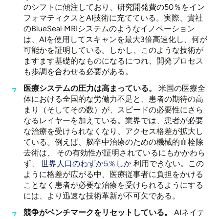
のシフトに傾注しており、研究開発費の50％をイン
フォマティクスとAI技術に充てている。実際、貴社
のBlueSeal MRIシステムのようなイノベーション
は、AIを使用してスキャンを最大3倍高速化し、何が
可能かを証明している。しかし、このような技術が
ますます基礎的なものになるにつれ、開発プロセス
も歩調を合わせる必要がある。
医療システムの圧力は高まっている。
米国の医療全
体における全国的な労働力不足と、患者の期待の高
まり（そしてその数）が、スピードの必要性にさら
なるレイヤーを加えている。業界では、患者が必要
な治療を受けられなくなり、アクセス格差が拡大し
ている。例えば、脳卒中治療のための機械的血栓除
去術は、
その有効性が証明されているにもかかわら
ず、
世界人口のわずか5％しか
利用できない。この
ように格差が広がる中、医療従事者に負担をかける
ことなく患者が必要な治療を受けられるようにする
には、より迅速な技術革新が不可欠である。
競争がベンチマークをリセットしている。
AIネイテ