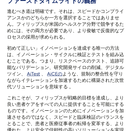
ファーストタイムライトの義務
進むべき道は明確です。それは、スピードかコンプライ
アンスかのどちらか一方を選択することではありませ
ん。フィリップスが米国のヘルスケア分野で競争するた
めには、その両方が必要であり、より俊敏で反復的なプ
ロセスの採用が求められる。
初めて正しい」イノベーションを達成する唯一の方法
は、イノベーション・サイクルに検証とテストを組み込
むことである。つまり、リスクベースのテスト、追跡可
能なバリデーション、研究開発サイロの削減、デジタル
ツイン、
AiTest
、
AiCEの
ような、規制の整合性を守り
ながらイテレーションを加速するために構築された次世
代ソリューションを意味する
。
これこそが、フィリップスが戦略的目標を達成し、より
良い患者ケアをすべての人に提供することを可能にする
ものです。イノベーションのためにイノベーションを加
速させるのではなく、スピードと臨床検証のバランスを
とることで、患者と医療従事者の転帰を変革する、より
優れた、より安全で信頼性の高いソリューションを実現