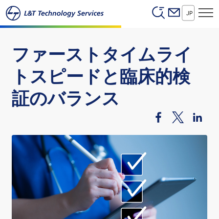
Header (Secon
本文へスキップ
JP
ファーストタイムライ
トスピードと臨床的検
証のバランス