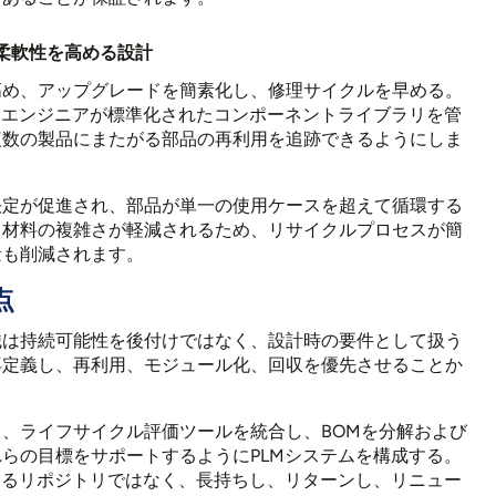
柔軟性を高める設計
高め、アップグレードを簡素化し、修理サイクルを早める。
、エンジニアが標準化されたコンポーネントライブラリを管
複数の製品にまたがる部品の再利用を追跡できるようにしま
決定が促進され、部品が単一の使用ケースを超えて循環する
て材料の複雑さが軽減されるため、リサイクルプロセスが簡
量も削減されます。
点
織は持続可能性を後付けではなく、設計時の要件として扱う
再定義し、再利用、モジュール化、回収を優先させることか
、ライフサイクル評価ツールを統合し、BOMを分解および
らの目標をサポートするようにPLMシステムを構成する。
なるリポジトリではなく、長持ちし、リターンし、リニュー