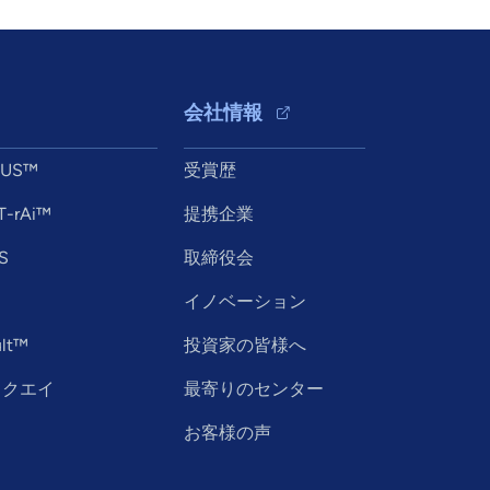
会社情報
XUS™
受賞歴
T-rAi™
提携企業
S
取締役会
イノベーション
lt™
投資家の皆様へ
ックエイ
最寄りのセンター
お客様の声