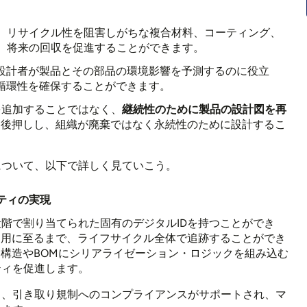
、リサイクル性を阻害しがちな複合材料、コーティング、
、将来の回収を促進することができます。
、設計者が製品とその部品の環境影響を予測するのに役立
る循環性を確保することができます。
を追加することではなく、
継続性のために製品の設計図を再
を後押しし、組織が廃棄ではなく永続性のために設計するこ
について、以下で詳しく見ていこう。
ティの実現
階で割り当てられた固有のデジタルIDを持つことができ
利用に至るまで、ライフサイクル全体で追跡することができ
品構造やBOMにシリアライゼーション・ロジックを組み込む
ティを促進します。
り、引き取り規制へのコンプライアンスがサポートされ、マ