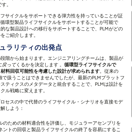
です。
イフサイクルをサポートできる弾力性を持っていることが証
に循環型製品ライフサイクルをサポートすることが可能で
的な製品設計への移行をサポートすることで、PLMがどの
かをご紹介します。
ュラリティの出発点
の段階から始まります。エンジニアリングチームは、製品が
に戻って
くるかを決定します
。
循環型ライフサイクルで
、材料回収可能性を考慮した設計が求められます
。従来の
独で扱うことはできませんでしたが、最新のPLMプラットフ
スティクスのメタデータと統合することで、PLMは設計を
イクル戦略に変えます。
プロセスの中で代替のライフサイクル・シナリオを直接モデ
理解しよう：
ルのための材料適合性を評価し、モジュラーアセンブリを
ネントの回収と製品ライフサイクルの終了を容易にするこ