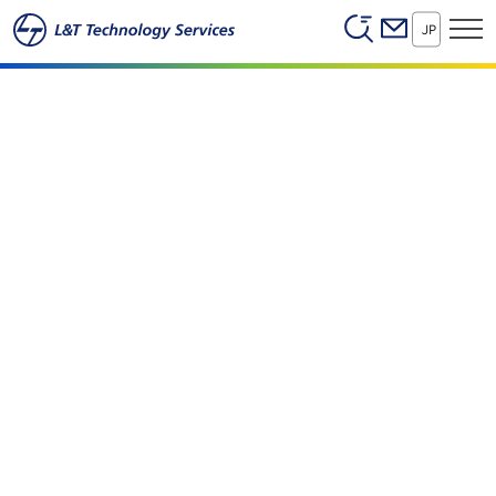
Header (Secon
本文へスキップ
デジタルソリューションを活用した比類ないビ
JP
ジネス価値の創造
コネクテッド・エクスペリエンス｜卓越した技術