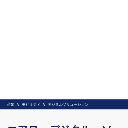
パンくず
産業
モビリティ
デジタルソリューション