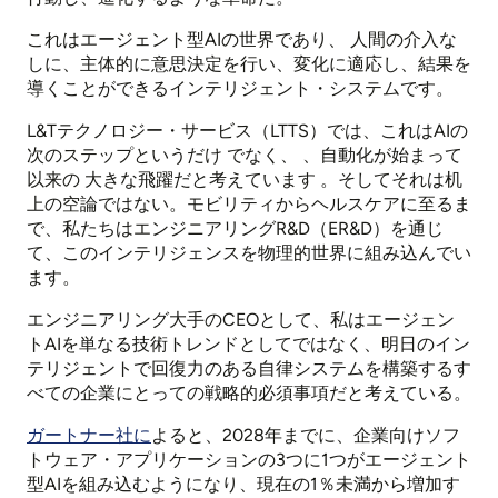
これはエージェント型AIの世界で
あり、
人間の介入な
しに、主体的に意思決定を行い、変化に適応し、結果を
導くことができるインテリジェント・システムです。
L&Tテクノロジー・サービス（LTTS）では、これはAIの
次のステップというだけ
でなく、
、自動化が始まって
以来の
大きな飛躍
だと考えています
。そしてそれは机
上の空論ではない。モビリティからヘルスケアに至るま
で、私たちはエンジニアリングR&D（ER&D）を通じ
て、このインテリジェンスを物理的世界に組み込んでい
ます。
エンジニアリング大手のCEOとして、私はエージェン
トAIを単なる技術トレンドとしてではなく、明日のイン
テリジェントで回復力のある自律システムを構築するす
べての企業にとっての戦略的必須事項だと考えている。
ガートナー社に
よると、2028年までに、企業向けソフ
トウェア・アプリケーションの3つに1つがエージェント
型AIを組み込むようになり、現在の1％未満から増加す