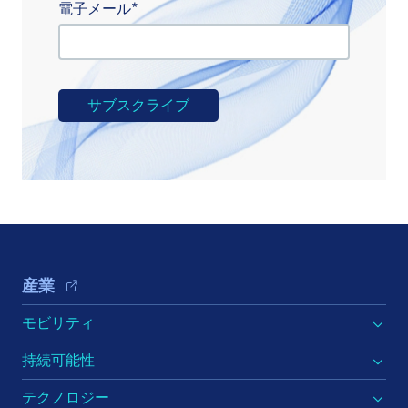
電子メール
Footer Navigation
産業
モビリティ
持続可能性
テクノロジー