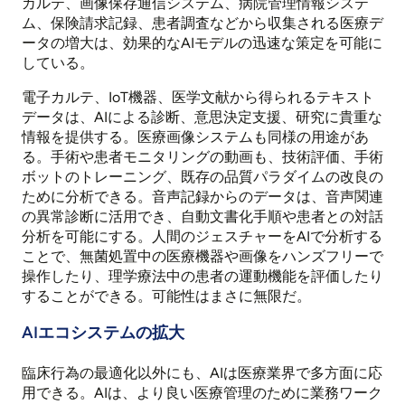
カルテ、画像保存通信システム、病院管理情報システ
ム、保険請求記録、患者調査などから収集される医療デ
ータの増大は、効果的なAIモデルの迅速な策定を可能に
している。
電子カルテ、IoT機器、医学文献から得られるテキスト
データは、AIによる診断、意思決定支援、研究に貴重な
情報を提供する。医療画像システムも同様の用途があ
る。手術や患者モニタリングの動画も、技術評価、手術
ボットのトレーニング、既存の品質パラダイムの改良の
ために分析できる。音声記録からのデータは、音声関連
の異常診断に活用でき、自動文書化手順や患者との対話
分析を可能にする。人間のジェスチャーをAIで分析する
ことで、無菌処置中の医療機器や画像をハンズフリーで
操作したり、理学療法中の患者の運動機能を評価したり
することができる。可能性はまさに無限だ。
AIエコシステムの拡大
臨床行為の最適化以外にも、AIは医療業界で多方面に応
用できる。AIは、より良い医療管理のために業務ワーク