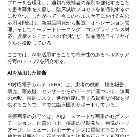
フローを合理化し、適切な候補者の識別を強化すること
で患者募集を支援し、臨床試験プロセスを最適化するの
に役立つ。したがって、今日の
ヘルスケアにおける
AIの
応用可能性は、新製品開発から製造、オペレーション管
理、そしてユーザートレーニング、コンプライアンス対
応、資産メンテナンスの予測など、製品開発ライフサイ
クルを横断している。
ここでは、AIを活用することで将来性のあるヘルスケア
分野のトップ7を紹介する。
AIを活用した診断
AI対応電子カルテ（EHR）は、患者の徴候、検査報告、
病歴、家族歴、センサーからのデータに基づいて、診断
の示唆、疾病リスク、進行経路に関する貴重な洞察を提
供することで、すでに臨床医をサポートしている。
医療画像の分野では、AIは、スマートな画像のセグメン
テーション、画質の向上、疾患の早期発見、画像のトリ
アージ、レビュー、レポーティングに貢献することで、
放射線科医がより正確で迅速な診断を行うことを可能に