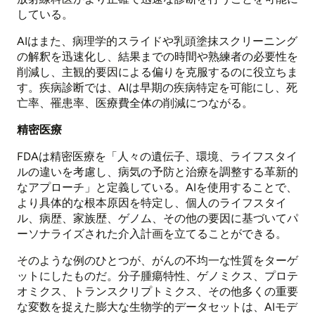
している。
AIはまた、病理学的スライドや乳頭塗抹スクリーニング
の解釈を迅速化し、結果までの時間や熟練者の必要性を
削減し、主観的要因による偏りを克服するのに役立ちま
す。疾病診断では、AIは早期の疾病特定を可能にし、死
亡率、罹患率、医療費全体の削減につながる。
精密医療
FDAは精密医療を「人々の遺伝子、環境、ライフスタイ
ルの違いを考慮し、病気の予防と治療を調整する革新的
なアプローチ」と定義している。AIを使用することで、
より具体的な根本原因を特定し、個人のライフスタイ
ル、病歴、家族歴、ゲノム、その他の要因に基づいてパ
ーソナライズされた介入計画を立てることができる。
そのような例のひとつが、がんの不均一な性質をターゲ
ットにしたものだ。分子腫瘍特性、ゲノミクス、プロテ
オミクス、トランスクリプトミクス、その他多くの重要
な変数を捉えた膨大な生物学的データセットは、AIモデ