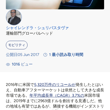
シャイレンドラ・シュリバスタヴァ
運輸部門グローバルヘッド
モビリティ
公開日05 Jun 2017
1
最小読み取り時間
1016
ビュー
2016年に米国で
5,320万件のリコールが
発生したとはい
え、自動車アフターマーケットは依然として大きな成長
市場である。
年平均成長率（CAGR）3.7%の
米国市場
は、2019年までに2963億ドルを創出する見通しだ。他
の地域も有望ではあるが、隣接する機能がインダストリ