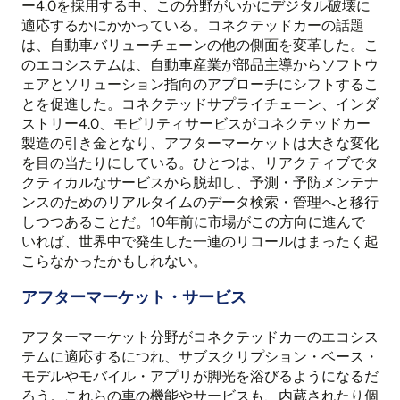
ー4.0を採用する中、この分野がいかにデジタル破壊に
適応するかにかかっている。コネクテッドカーの話題
は、自動車バリューチェーンの他の側面を変革した。こ
のエコシステムは、自動車産業が部品主導からソフトウ
ェアとソリューション指向のアプローチにシフトするこ
とを促進した。コネクテッドサプライチェーン、インダ
ストリー4.0、モビリティサービスがコネクテッドカー
製造の引き金となり、アフターマーケットは大きな変化
を目の当たりにしている。ひとつは、リアクティブでタ
クティカルなサービスから脱却し、予測・予防メンテナ
ンスのためのリアルタイムのデータ検索・管理へと移行
しつつあることだ。10年前に市場がこの方向に進んで
いれば、世界中で発生した一連のリコールはまったく起
こらなかったかもしれない。
アフターマーケット・サービス
アフターマーケット分野がコネクテッドカーのエコシス
テムに適応するにつれ、サブスクリプション・ベース・
モデルやモバイル・アプリが脚光を浴びるようになるだ
ろう。これらの車の機能やサービスも、内蔵されたり個