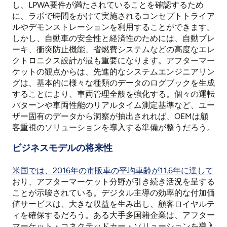
し、LPWA要件が満たされていることを確認するため
に、ラボで時間をかけて実施されるコンセプトトライア
ルやデモンストレーションを利用することができます。
しかし、自動車の安全性と経済性のためには、自動ブレ
ーキ、衝突防止機能、省燃費システムなどの高度なエレ
クトロニクス設計が最も重要になります。アフターマー
ケットの観点からは、先進的なシステムエンジニアリン
グは、基本的に様々な種類のデータのログブックを生成
することにより、車両管理全般を強化する。個々の運転
パターンや車両性能のリアルタイム測定基準など、ユー
ザー固有のデータから洞察が抽出されれば、OEMは顧
客重視のソリューションを導入する準備が整うだろう。
ビジネスモデルの将来性
米国では、2016年の市販車の平均車齢が11.6年に達して
おり、アフターマーケット分野が引き続き活況を呈する
ことが示唆されている。デジタル主導の効率的な付加価
値サービスは、大きな収益を生み出し、顧客ロイヤルテ
ィを確保するだろう。ある大手多国籍企業は、アフター
マーケット・コネクテッドカー・ソリューションを導入