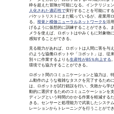
枠を超えた冒険が可能になる。インテリジェ
人化された適応性で
実行することを可能にす
バケットリストにまだ載っているが、産業用
る。
視覚と模倣ニューラルネットワークを
活
げるように仮想的に訓練することができる。
メラを使えば、ロボットはやみくもに対象物
感知することができる。
見る能力があれば、ロボットは人間に害を与
のような協働ロボットや「コボット」は、従
別々に作業するよりも
生産性が85％向上する
環境でも協力することができる。
ロボット間のコミュニケーションと協力は、
ム動作のような複雑なタスクを完了するため
は、ロボットが試行錯誤を行い、失敗から学
動的に選択するためのコミュニケーションを
ディングという時間のかかる作業を軽減するた
きる。センサーと処理能力で武装したシステ
レーションからトレーニングを行うことがで