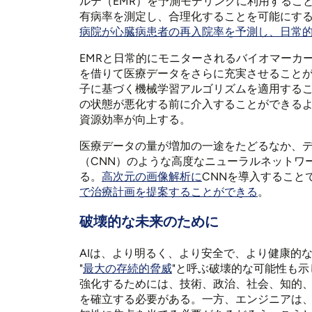
ルテ（EMR）を予測モデリングに利用するこ
有病率を測定し、合理化することを可能にす
病院が心臓病患者の再入院率を予測し、日常
EMRと日常的にモニターされるバイオマーカー
を借りて医療データをさらに充実させること
子に基づく機械学習アルゴリズムを適用する
の状態が悪化する前に介入することができる
資源効率が向上する。
医療データの量が増加の一途をたどるなか、
（CNN）のような高度なニューラルネットワ
る。
高次元の画像解析に
CNNを導入すること
で治療計画を提案することができる
。
破壊的な未来のために
AIは、より明るく、より安全で、より健康的
"
最大の存続的脅威
"と呼ぶ破壊的な可能性も示
強化するためには、技術、政治、社会、知的
を確立する必要がある。一方、エンジニアは、