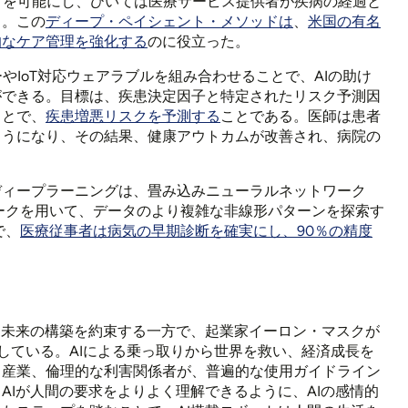
とを可能にし、ひいては医療サービス提供者が疾病の経過と
る。この
ディープ・ペイシェント・メソッドは
、
米国の有名
的なケア管理を強化する
のに役立った。
やIoT対応ウェアラブルを組み合わせることで、AIの助け
ができる。目標は、疾患決定因子と特定されたリスク予測因
ことで、
疾患増悪リスクを予測する
ことである。医師は患者
ようになり、その結果、健康アウトカムが改善され、病院の
ディープラーニングは、畳み込みニューラルネットワーク
ークを用いて、データのより複雑な非線形パターンを探索す
で、
医療従事者は病気の早期診断を確実にし、90％の精度
な未来の構築を約束する一方で、起業家イーロン・マスクが
している。AIによる乗っ取りから世界を救い、経済成長を
、産業、倫理的な利害関係者が、普遍的な使用ガイドライン
AIが人間の要求をよりよく理解できるように、AIの感情的