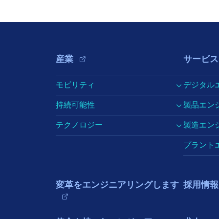
Footer Navigation
産業
サービス
モビリティ
デジタル
持続可能性
製品エン
テクノロジー
製造エン
プラント
変革をエンジニアリングします
採用情報