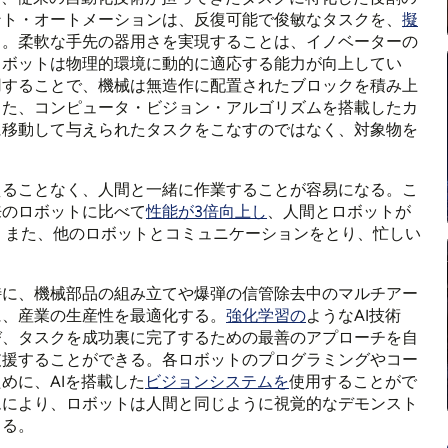
ント・オートメーションは、反復可能で俊敏なタスクを、
擬
る。柔軟な手先の器用さを実現することは、イノベーターの
ロボットは物理的環境に動的に適応する能力が向上してい
用することで、機械は無造作に配置されたブロックを積み上
また、コンピュータ・ビジョン・アルゴリズムを搭載したカ
に移動して与えられたタスクをこなすのではなく、対象物を
えることなく、人間と一緒に作業することが容易になる。こ
来のロボットに比べて
性能が3倍向上し
、人間とロボットが
。また、他のロボットとコミュニケーションをとり、忙しい
特に、機械部品の組み立てや爆弾の信管除去中のマルチアー
に、産業の生産性を最適化する。
強化学習の
ようなAI技術
び、タスクを成功裏に完了するための最善のアプローチを自
支援することができる。各ロボットのプログラミングやコー
めに、AIを搭載した
ビジョンシステムを
使用することがで
ムにより、ロボットは人間と同じように視覚的なデモンスト
きる。