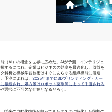
能（AI）の概念を世界に広めた。AIが予測、インテリジェ
発揮するにつれ、企業はビジネスの効率を最適化し、収益を
ータ解析と機械学習技術はすぐにあらゆる組織機能に浸透
た。予測によれば、
2025年までに3Dプリンティング・カー
トに接続され、処方箋はロボット薬剤師によって手渡される
活や選択に不可欠な存在となるだろう。
り、従来の自動化技術が担ってきたタスクに特化した役割の