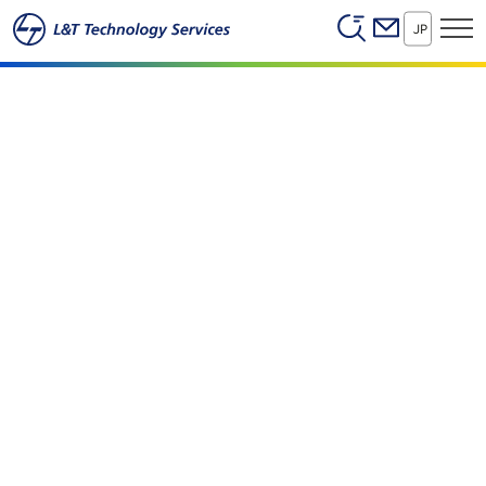
Header (Secon
本文へスキップ
デジタルイノベーションによる医療の変革
JP
最先端のデジタルヘルスソリューションで変革を推進