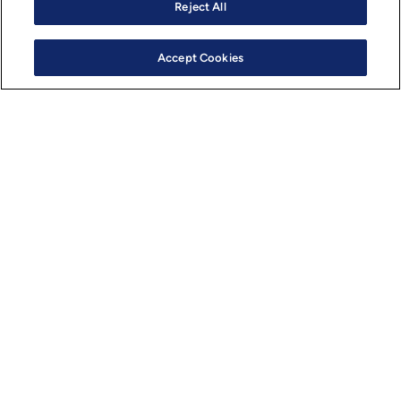
エンタープライズ・デバイス・ヘルス
Reject All
Accept Cookies
リモート予防保守
（デバイスの健全性）
稼働率向上のためのデバイスの遠隔監視​
予防保全​